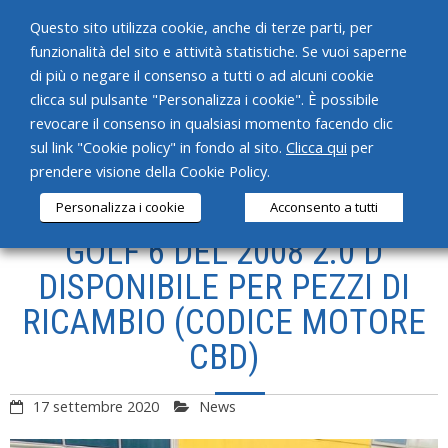
Questo sito utilizza cookie, anche di terze parti, per
funzionalità del sito e attività statistiche. Se vuoi saperne
di più o negare il consenso a tutti o ad alcuni cookie
clicca sul pulsante "Personalizza i cookie". È possibile
revocare il consenso in qualsiasi momento facendo clic
HOME
sul link "Cookie policy" in fondo al sito.
Clicca qui
per
prendere visione della Cookie Policy.
CHI SIAMO
Personalizza i cookie
Acconsento a tutti
SERVIZI
GOLF 6 DEL 2008 2.0 D
PRODOTTI
DISPONIBILE PER PEZZI DI
RICAMBIO (CODICE MOTORE
NEWS
CBD)
CONTATTI
17 settembre 2020
News