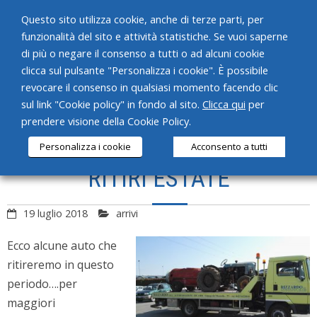
Questo sito utilizza cookie, anche di terze parti, per
funzionalità del sito e attività statistiche. Se vuoi saperne
di più o negare il consenso a tutti o ad alcuni cookie
clicca sul pulsante "Personalizza i cookie". È possibile
revocare il consenso in qualsiasi momento facendo clic
HOME
sul link "Cookie policy" in fondo al sito.
Clicca qui
per
prendere visione della Cookie Policy.
CHI SIAMO
Personalizza i cookie
Acconsento a tutti
SERVIZI
RITIRI ESTATE
PRODOTTI
19 luglio 2018
arrivi
NEWS
Ecco alcune auto che
CONTATTI
ritireremo in questo
periodo….per
maggiori