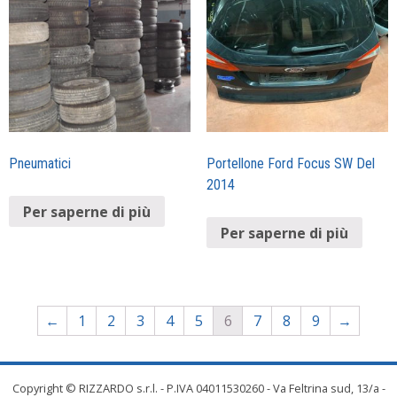
Pneumatici
Portellone Ford Focus SW Del
2014
Per saperne di più
Per saperne di più
←
1
2
3
4
5
6
7
8
9
→
Copyright © RIZZARDO s.r.l. - P.IVA 04011530260 - Va Feltrina sud, 13/a -