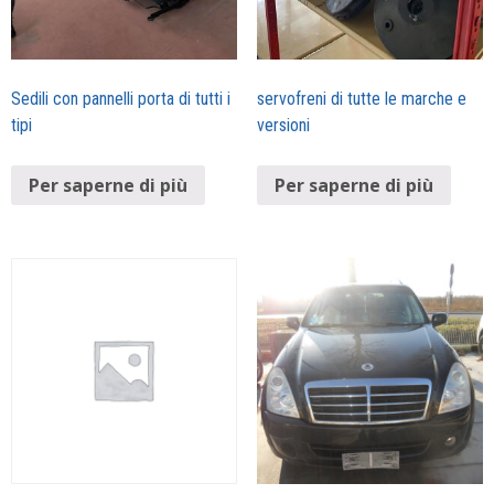
Sedili con pannelli porta di tutti i
servofreni di tutte le marche e
tipi
versioni
Per saperne di più
Per saperne di più