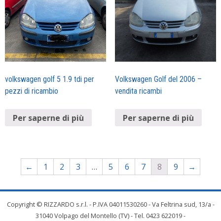
volkswagen golf 5 1.9 tdi per
Volkswagen Golf del 2006 –
pezzi di ricambio
vendita ricambi
Per saperne di più
Per saperne di più
←
1
2
3
…
5
6
7
8
9
→
Copyright © RIZZARDO s.r.l. - P.IVA 04011530260 - Va Feltrina sud, 13/a -
31040 Volpago del Montello (TV) - Tel. 0423 622019 -