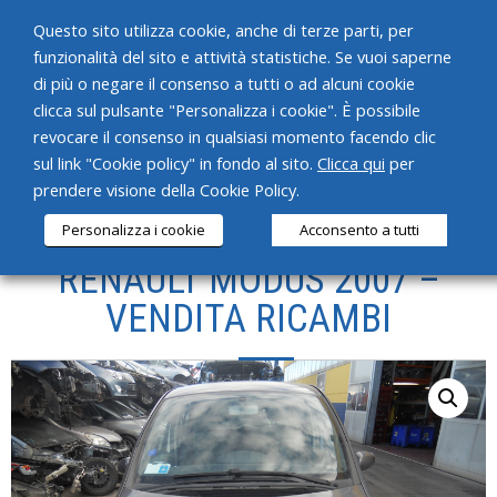
Questo sito utilizza cookie, anche di terze parti, per
funzionalità del sito e attività statistiche. Se vuoi saperne
di più o negare il consenso a tutti o ad alcuni cookie
clicca sul pulsante "Personalizza i cookie". È possibile
revocare il consenso in qualsiasi momento facendo clic
HOME
sul link "Cookie policy" in fondo al sito.
Clicca qui
per
prendere visione della Cookie Policy.
CHI SIAMO
Personalizza i cookie
Acconsento a tutti
SERVIZI
RENAULT MODUS 2007 –
PRODOTTI
VENDITA RICAMBI
NEWS
CONTATTI